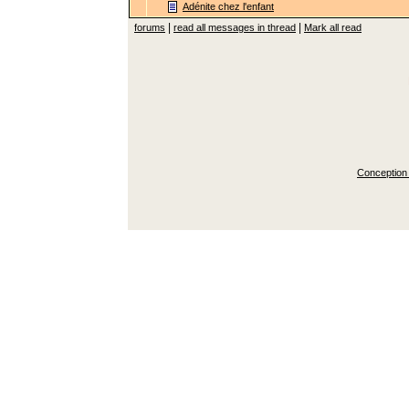
Adénite chez l'enfant
|
|
forums
read all messages in thread
Mark all read
Conception 