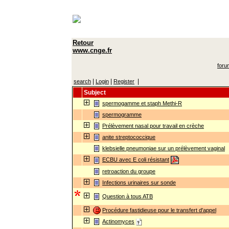
Retour
www.cnge.fr
foru
|
|
|
search
Login
Register
Subject
spermogamme et staph Methi-R
spermogramme
Prélèvement nasal pour travail en crèche
anite streptococcique
klebsielle pneumoniae sur un prélèvement vaginal
ECBU avec E coli résistant
retroaction du groupe
Infections urinaires sur sonde
Question à tous ATB
Procédure fastidieuse pour le transfert d'appel
Actinomyces