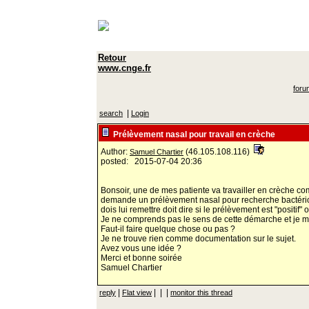
Retour
www.cnge.fr
foru
|
search
Login
Prélèvement nasal pour travail en crèche
Author:
(46.105.108.116)
Samuel Chartier
posted: 2015-07-04 20:36
Bonsoir, une de mes patiente va travailler en crèche com
demande un prélèvement nasal pour recherche bactériolog
dois lui remettre doit dire si le prélèvement est "positif" 
Je ne comprends pas le sens de cette démarche et je m
Faut-il faire quelque chose ou pas ?
Je ne trouve rien comme documentation sur le sujet.
Avez vous une idée ?
Merci et bonne soirée
Samuel Chartier
|
| | |
reply
Flat view
monitor this thread